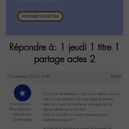
la consultation ci-dessous.
REJOINDRE LE DISCORD
Répondre à: 1 jeudi 1 titre 1
partage actes 2
11 novembre 2015 à 14:40
#3438
Oui le live est électrique ! j’ai vu son dernier concert
mais j’ai du partir tout de suite après le premier
nostalgiedem
salut car j’avais accoucher un mois plus tot! je
@nostalgiedem
devais allaiter ma puce! mdr
Labohémien
mais j’y suis aller et comme chaque concert
22 messages
expérience unique !!
Je joue de la musique et quand je transmet de