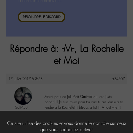
la consultation ci-dessous.
REJOINDRE LE DISCORD
Répondre à: -M-, La Rochelle
et Moi
17 juillet 2017 à 8:58
#34307
Merci pour ce joli récit
@mirabl
qui est juste
parfait!!! Je suis râvie pour toi que tu ais réussi à te
SofM88
rendre à la Rochelle!!! bisous à toi !! A tout vite !!
@sofm88
Labohémien
1
Ce site utilise des cookies et vous donne le contrôle sur ceux
328 messages
que vous souhaitez activer