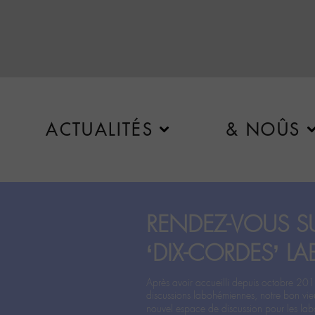
ACTUALITÉS
& NOÛS
RENDEZ-VOUS SU
‘DIX-CORDES’ LA
Après avoir accueilli depuis octobre 201
discussions labohémiennes, notre bon vie
nouvel espace de discussion pour les labo