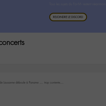
Tous les sujets du For-M- restent néanmoin
REJOINDRE LE DISCORD
concerts
 de Lausanne déboule à Paname …. trop contente….