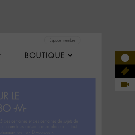
Espace membre
BOUTIQUE
R LE
BO -M-
5 des centaines et des centaines de sujets de
ux Forum laisse désormais sa place à un tout
hémien‧ne‧s: le « Dix-cordes ».