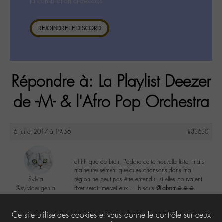
la consultation ci-dessous.
REJOINDRE LE DISCORD
Répondre à: La Playlist Deezer
de -M- & l'Afro Pop Orchestra
6 juillet 2017 à 19:56
#33630
ohhh que de bien, j’adore cette nouvelle liste, mais
malheureusement quelques chansons dans ma
Sylvia
région ne peut pas être entendu, si elles pouvaient
@sylviaeugenia
fixer serait merveilleux … bisous
@labom
🙏🙏🙏
Labohémien
279 messages
1
Ce site utilise des cookies et vous donne le contrôle sur ceux