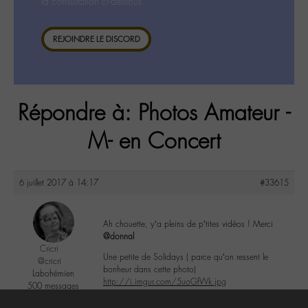
la consultation ci-dessous.
REJOINDRE LE DISCORD
Répondre à: Photos Amateur -
M- en Concert
6 juillet 2017 à 14:17
#33615
Ah chouette, y’a pleins de p’tites vidéos ! Merci
@donnal
Cricri
Une petite de Solidays ( parce qu’on ressent le
@cricri
bonheur dans cette photo)
Labohémien
http://i.imgur.com/5uoGfWk.jpg
500 messages