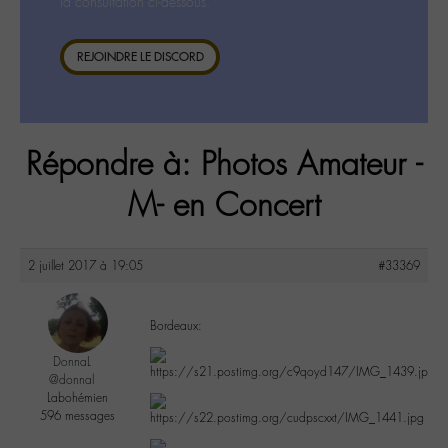
la consultation ci-dessous.
REJOINDRE LE DISCORD
Répondre à: Photos Amateur -
M- en Concert
2 juillet 2017 à 19:05
#33369
Bordeaux:
DonnaL
@donnal
Labohémien
596 messages