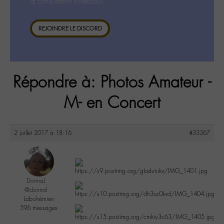
la consultation ci-dessous.
REJOINDRE LE DISCORD
Répondre à: Photos Amateur -
M- en Concert
2 juillet 2017 à 18:16
#33367
DonnaL
@donnal
Labohémien
596 messages