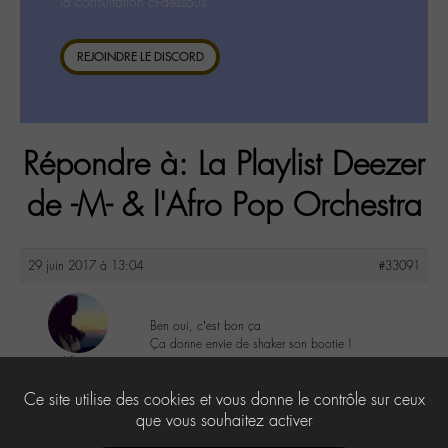
la consultation ci-dessous.
REJOINDRE LE DISCORD
Répondre à: La Playlist Deezer
de -M- & l'Afro Pop Orchestra
29 juin 2017 à 13:04
#33091
Ben oui, c’est bon ça
Ça donne envie de shaker son bootie !
Lilly
@lillyb
0
Ce site utilise des cookies et vous donne le contrôle sur ceux
Labohémien
948 messages
que vous souhaitez activer