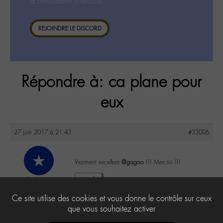
la consultation ci-dessous.
REJOINDRE LE DISCORD
Répondre à: ca plane pour
eux
27 juin 2017 à 21:43
#33006
Vraiment excellent
@gagoo
!!! Merciiii !!!
Sardine
3
@sgandon4
Ce site utilise des cookies et vous donne le contrôle sur ceux
Labohémien
32 messages
que vous souhaitez activer