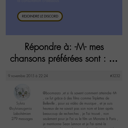
la consultation ci-dessous.
REJOINDRE LE DISCORD
Répondre à: -M- mes
chansons préférées sont : …
9 novembre 2015 à 22:24
#3232
@boomarzo ,et si ils savent comment atteindre -M-
, ce fut grâce à des films comme Triplettes de
Sylvia
Belleville , pour sa vidéo de musique , et je suis
@sylviaeugenia
heureux de ne savait pas son nom et bien après
Labohémien
beaucoup de recherches , je l’ai trouvé , non
279 messages
seulement pour je l’ai vu le film un Monstre à Paris ,
je mentionne Sean Lennon et je l’ai aimé la