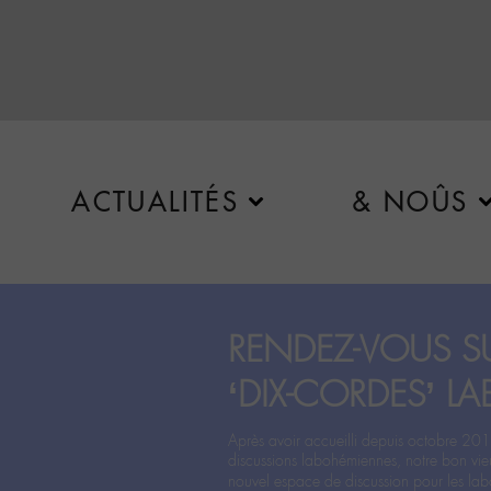
ACTUALITÉS
& NOÛS
RENDEZ-VOUS SU
‘DIX-CORDES’ LA
Après avoir accueilli depuis octobre 201
discussions labohémiennes, notre bon vie
nouvel espace de discussion pour les labo