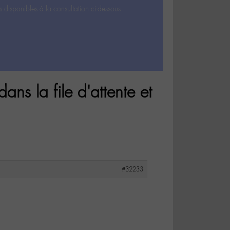
s disponibles à la consultation ci-dessous.
ns la file d'attente et
#32233