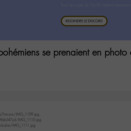
Tous les sujets du For-M- restent néanmoin
REJOINDRE LE DISCORD
bohémiens se prenaient en photo da