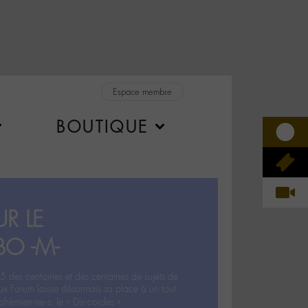
Espace membre
BOUTIQUE
R LE
BO -M-
5 des centaines et des centaines de sujets de
ux Forum laisse désormais sa place à un tout
hémien‧ne‧s: le « Dix-cordes ».