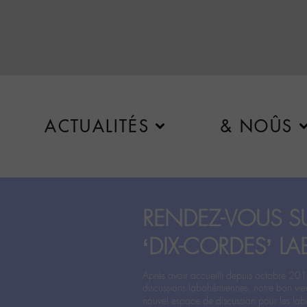
ACTUALITÉS
& NOÛS
RENDEZ-VOUS SU
‘DIX-CORDES’ LA
Après avoir accueilli depuis octobre 201
discussions labohémiennes, notre bon vie
nouvel espace de discussion pour les labo