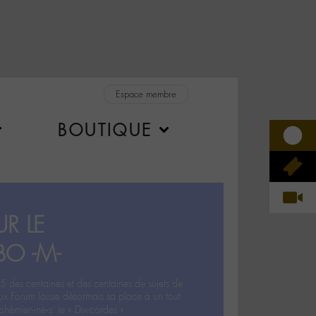
Espace membre
BOUTIQUE
R LE
BO -M-
5 des centaines et des centaines de sujets de
ux Forum laisse désormais sa place à un tout
hémien‧ne‧s: le « Dix-cordes ».