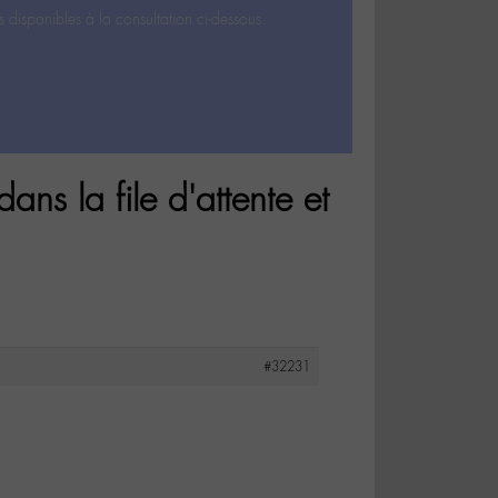
s disponibles à la consultation ci-dessous.
ns la file d'attente et
#32231