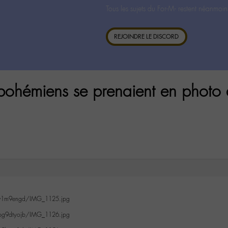
Tous les sujets du For-M- restent néanmoin
REJOINDRE LE DISCORD
bohémiens se prenaient en photo da