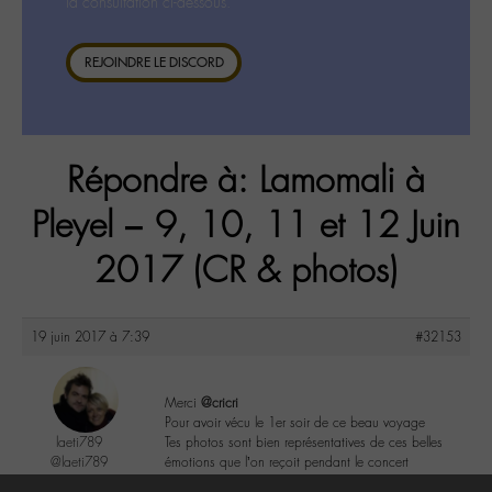
la consultation ci-dessous.
REJOINDRE LE DISCORD
Répondre à: Lamomali à
Pleyel – 9, 10, 11 et 12 Juin
2017 (CR & photos)
19 juin 2017 à 7:39
#32153
Merci
@cricri
Pour avoir vécu le 1er soir de ce beau voyage
laeti789
Tes photos sont bien représentatives de ces belles
@laeti789
émotions que l’on reçoit pendant le concert
Labohémien