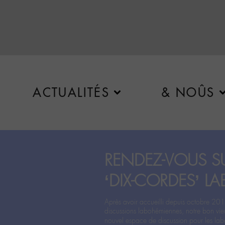
ACTUALITÉS
& NOÛS
RENDEZ-VOUS SU
‘DIX-CORDES’ LA
Après avoir accueilli depuis octobre 201
discussions labohémiennes, notre bon vie
nouvel espace de discussion pour les labo