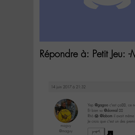
Répondre à: Petit Jeu: -
14 juin 2017 à 21:32
Yep
@gagoo
c’est ça👍🏼, ce 
Et bien vu
@donnal
👌🏼
Rhô 😱
@labom
il avait mêm
Je crois que c’est un des premie
maguy
@maguy