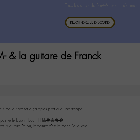
Tous les sujets du For-M- restent néanmoin
REJOINDRE LE DISCORD
M- & la guitare de Franck
neuf me fait penser à ça après p’tet que j’me trompe
e pas vu le labo m bouhhhhhh😂😂😂😂
rs trucs que j’ai vu, le dernier c’est la magnifïque kora.