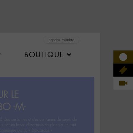
Espace membre
BOUTIQUE
R LE
BO -M-
5 des centaines et des centaines de sujets de
ux Forum laisse désormais sa place à un tout
hémien‧ne‧s: le « Dix-cordes ».