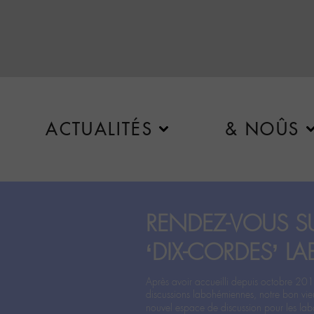
ACTUALITÉS
& NOÛS
RENDEZ-VOUS SU
‘DIX-CORDES’ LA
Après avoir accueilli depuis octobre 201
discussions labohémiennes, notre bon vie
nouvel espace de discussion pour les labo