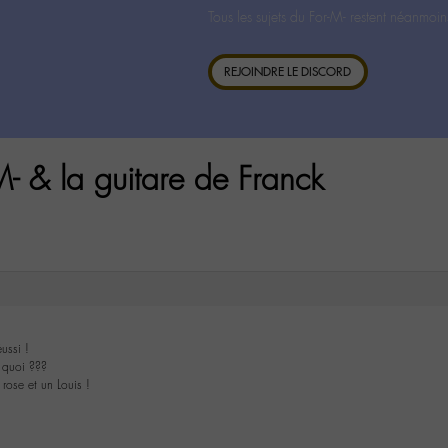
Tous les sujets du For-M- restent néanmoin
REJOINDRE LE DISCORD
M- & la guitare de Franck
ussi !
 quoi ???
 rose et un Louis !