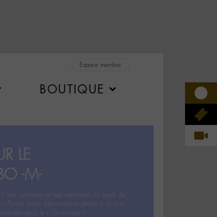
Espace membre
BOUTIQUE
R LE
BO -M-
5 des centaines et des centaines de sujets de
ux Forum laisse désormais sa place à un tout
hémien‧ne‧s: le « Dix-cordes ».