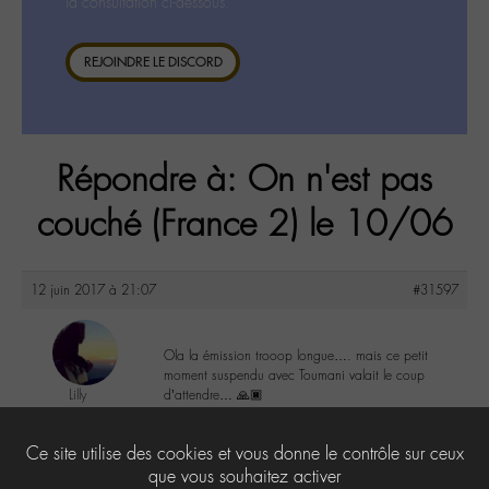
la consultation ci-dessous.
REJOINDRE LE DISCORD
Répondre à: On n'est pas
couché (France 2) le 10/06
12 juin 2017 à 21:07
#31597
Ola la émission trooop longue…. mais ce petit
moment suspendu avec Toumani valait le coup
Lilly
d’attendre… 🙏🏿
@lillyb
Labohémien
0
Ce site utilise des cookies et vous donne le contrôle sur ceux
948 messages
que vous souhaitez activer