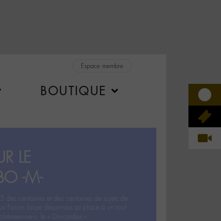
Espace membre
BOUTIQUE
R LE
BO -M-
5 des centaines et des centaines de sujets de
ux Forum laisse désormais sa place à un tout
hémien‧ne‧s: le « Dix-cordes ».