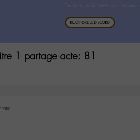
Tous les sujets du For-M- restent néanmoin
REJOINDRE LE DISCORD
itre 1 partage acte: 81
👌🏼👌🏼