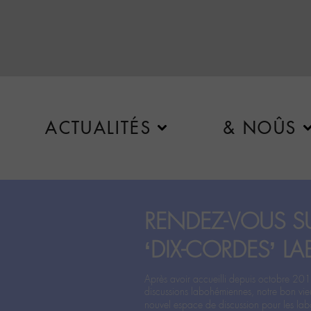
ACTUALITÉS
& NOÛS
RENDEZ-VOUS SU
‘DIX-CORDES’ LA
Après avoir accueilli depuis octobre 201
discussions labohémiennes, notre bon vie
nouvel espace de discussion pour les labo