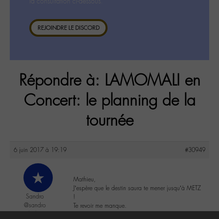
la consultation ci-dessous.
REJOINDRE LE DISCORD
Répondre à: LAMOMALI en
Concert: le planning de la
tournée
6 juin 2017 à 19:19
#30949
Mathieu,
J’espère que le destin saura te mener jusqu’à METZ
Sandro
!
@sandro
Te revoir me manque.
Labohémien