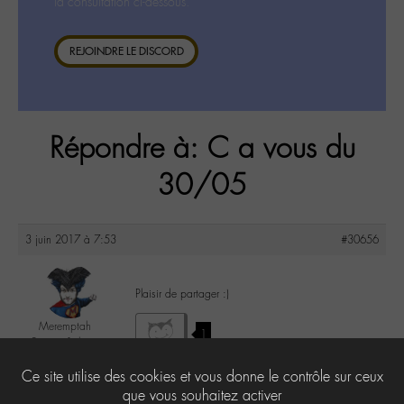
la consultation ci-dessous.
REJOINDRE LE DISCORD
Répondre à: C a vous du
30/05
3 juin 2017 à 7:53
#30656
Plaisir de partager :)
Meremptah
1
2yeuxet1plume
@meremptah
Ce site utilise des cookies et vous donne le contrôle sur ceux
Labohémien
196 messages
que vous souhaitez activer