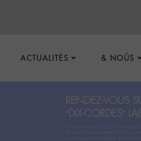
ACTUALITÉS
& NOÛS
RENDEZ-VOUS SU
‘DIX-CORDES’ LA
Après avoir accueilli depuis octobre 201
discussions labohémiennes, notre bon vie
nouvel espace de discussion pour les labo