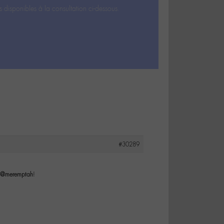
s disponibles à la consultation ci-dessous.
#30289
@meremptah
!