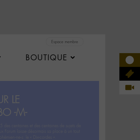
Espace membre
BOUTIQUE
R LE
BO -M-
5 des centaines et des centaines de sujets de
ux Forum laisse désormais sa place à un tout
hémien‧ne‧s: le « Dix-cordes ».