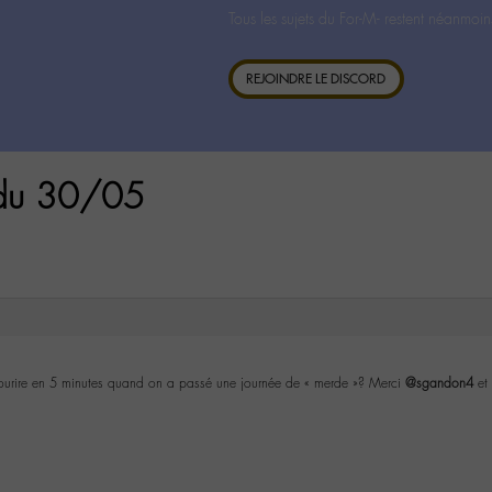
Tous les sujets du For-M- restent néanmoin
REJOINDRE LE DISCORD
 du 30/05
ourire en 5 minutes quand on a passé une journée de « merde »? Merci
@sgandon4
et