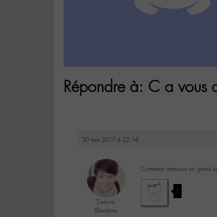
Répondre à: C a vous
30 mai 2017 à 22:14
Comment retrouver un grand s
1
Evelyne
@evelyne