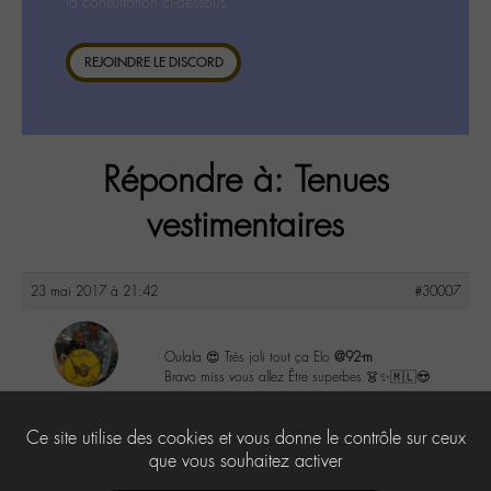
la consultation ci-dessous.
REJOINDRE LE DISCORD
Répondre à: Tenues
vestimentaires
23 mai 2017 à 21:42
#30007
Oulala 😍 Très joli tout ça Elo
@92-m
Bravo miss vous allez Être superbes 👗✨🇲🇱😍
maguy
@maguy
1
Ce site utilise des cookies et vous donne le contrôle sur ceux
Labohémien
3168 messages
que vous souhaitez activer