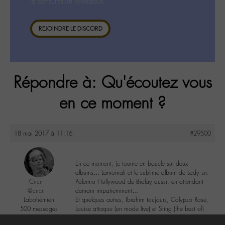
la consultation ci-dessous.
REJOINDRE LE DISCORD
Répondre à: Qu'écoutez vous
en ce moment ?
18 mai 2017 à 11:16
#29500
En ce moment, je tourne en boucle sur deux
albums… Lamomali et le sublime album de Lady sir.
Cricri
Palermo Hollywood de Biolay aussi, en attendant
@cricri
demain impatiemment…
Labohémien
Et quelques autres, Ibrahim toujours, Calypso Rose,
500 messages
Louise attaque (en mode live) et Sting (the best of)