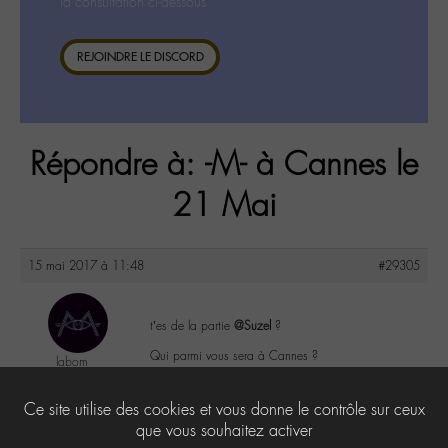
la consultation ci-dessous.
REJOINDRE LE DISCORD
Répondre à: -M- à Cannes le
21 Mai
15 mai 2017 à 11:48
#29305
t’es de la partie
@Suzel
?
Qui parmi vous sera à Cannes ?
labom
@labom
Keymaster
4
Ce site utilise des cookies et vous donne le contrôle sur ceux
656 messages
que vous souhaitez activer