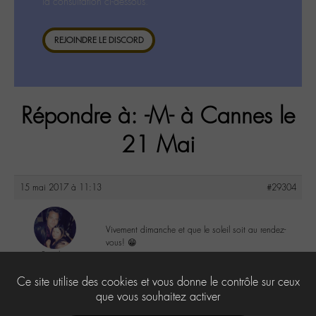
la consultation ci-dessous.
REJOINDRE LE DISCORD
Répondre à: -M- à Cannes le
21 Mai
15 mai 2017 à 11:13
#29304
Vivement dimanche et que le soleil soit au rendez-
vous! 😁
Suzel
@suzel
6
Ce site utilise des cookies et vous donne le contrôle sur ceux
Labohémien
4 messages
que vous souhaitez activer