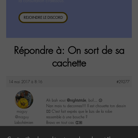
la consultation ci-dessous.
REJOINDRE LE DISCORD
Répondre à: On sort de sa
cachette
14 mai 2017 à 8:16
#29277
Ah bah voui
@nightstride
, bof… 😕
Nan mais tu deconnes!!! Il est chouette ton dessin
maguy
👌🏼 C’est fait exprès que le bzs de la robe
@maguy
ressemble à une bouche ?
Labohémien
Bravo en tout cas 👏🏼
3168 messages
1