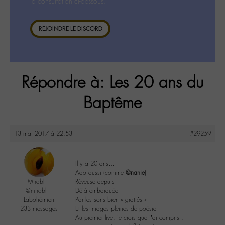
la consultation ci-dessous.
REJOINDRE LE DISCORD
Répondre à: Les 20 ans du
Baptême
13 mai 2017 à 22:53
#29259
Il y a 20 ans…
Ado aussi (comme
@nanie
)
Mirabl
Rêveuse depuis
@mirabl
Déjà embarquée
Labohémien
Par les sons bien « grattés »
233 messages
Et les images pleines de poésie
Au premier live, je crois que j’ai compris :