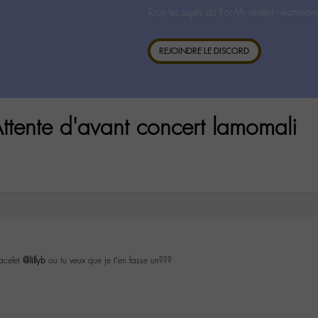
Tous les sujets du For-M- restent néanmoin
REJOINDRE LE DISCORD
ttente d'avant concert lamomali
racelet
@lillyb
ou tu veux que je t’en fasse un???