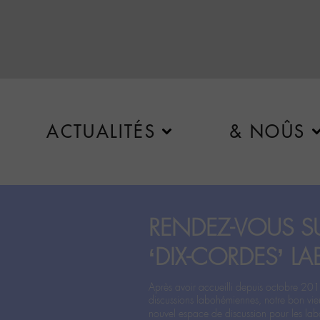
ACTUALITÉS
& NOÛS
RENDEZ-VOUS SU
‘DIX-CORDES’ LA
Après avoir accueilli depuis octobre 201
discussions labohémiennes, notre bon vie
nouvel espace de discussion pour les labo