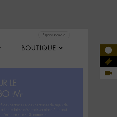
Espace membre
BOUTIQUE
R LE
BO -M-
5 des centaines et des centaines de sujets de
ux Forum laisse désormais sa place à un tout
hémien‧ne‧s: le « Dix-cordes ».