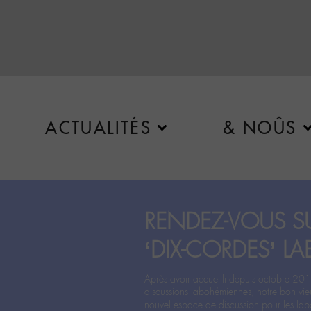
ACTUALITÉS
& NOÛS
RENDEZ-VOUS SU
‘DIX-CORDES’ LA
Après avoir accueilli depuis octobre 201
discussions labohémiennes, notre bon vie
nouvel espace de discussion pour les labo