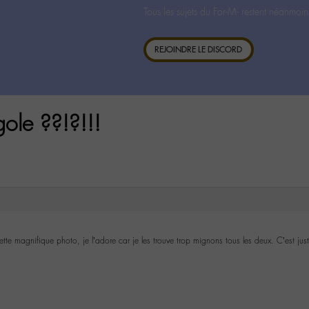
Tous les sujets du For-M- restent néanmoin
REJOINDRE LE DISCORD
ole ??!?!!!
tte magnifique photo, je l’adore car je les trouve trop mignons tous les deux. C’est just