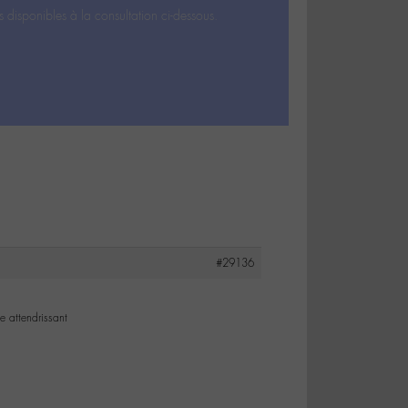
s disponibles à la consultation ci-dessous.
#29136
e attendrissant