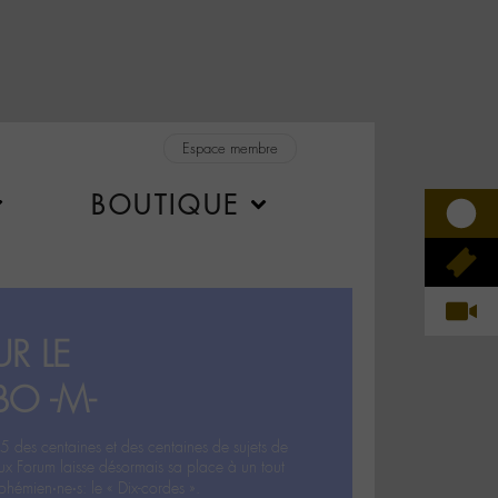
Espace membre
BOUTIQUE
R LE
BO -M-
5 des centaines et des centaines de sujets de
ux Forum laisse désormais sa place à un tout
hémien‧ne‧s: le « Dix-cordes ».