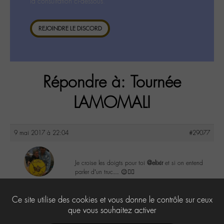
la consultation ci-dessous.
REJOINDRE LE DISCORD
Répondre à: Tournée
LAMOMALI
9 mai 2017 à 22:04
#29077
Je croise les doigts pour toi
@elixir
et si on entend
parler d’un truc… 😉👍🏼
maguy
@maguy
2
Ce site utilise des cookies et vous donne le contrôle sur ceux
Labohémien
3168 messages
que vous souhaitez activer