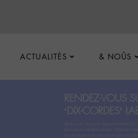
ACTUALITÉS
& NOÛS
RENDEZ-VOUS SU
‘DIX-CORDES’ LA
Après avoir accueilli depuis octobre 201
discussions labohémiennes, notre bon vie
nouvel espace de discussion pour les labo