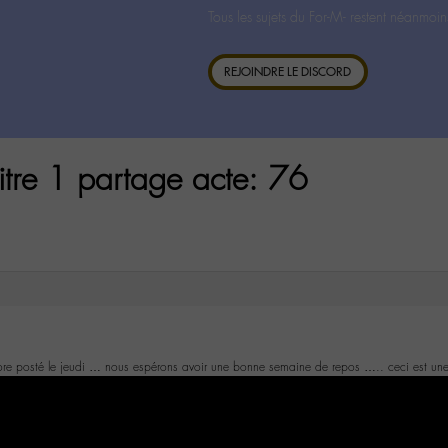
Tous les sujets du For-M- restent néanmoin
REJOINDRE LE DISCORD
itre 1 partage acte: 76
ore posté le jeudi … nous espérons avoir une bonne semaine de repos ….. ceci est une 