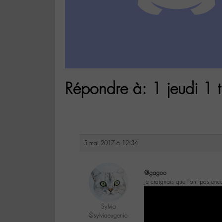
Répondre à: 1 jeudi 1 t
5 mai 2017 à 12:34
@gagoo
Je craignais que l’ont pas enc
Sylvia
@sylviaeugenia