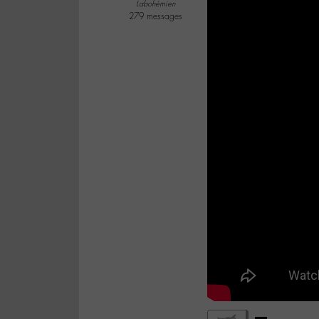
Labohémien
279 messages