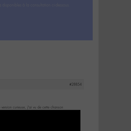
s disponibles à la consultation ci-dessous.
#28854
version curieuse, j’ai vu de cette chanson