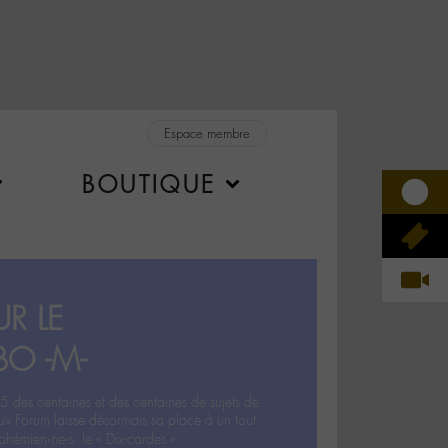
Espace membre
BOUTIQUE
R LE
BO -M-
5 des centaines et des centaines de sujets de
ux Forum laisse désormais sa place à un tout
hémien‧ne‧s: le « Dix-cordes ».