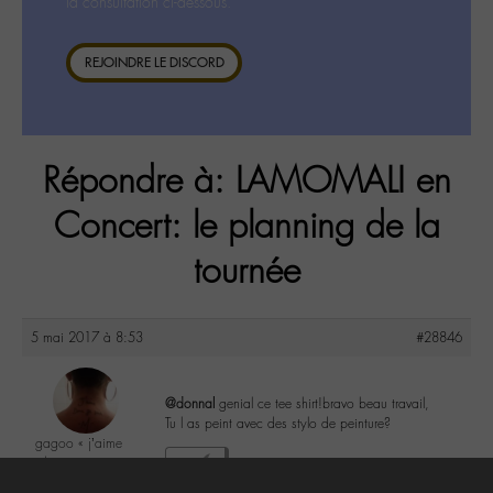
la consultation ci-dessous.
REJOINDRE LE DISCORD
Répondre à: LAMOMALI en
Concert: le planning de la
tournée
5 mai 2017 à 8:53
#28846
@donnal
genial ce tee shirt!bravo beau travail,
Tu l as peint avec des stylo de peinture?
gagoo « j’aime
donc je suis »
3
@gagoo