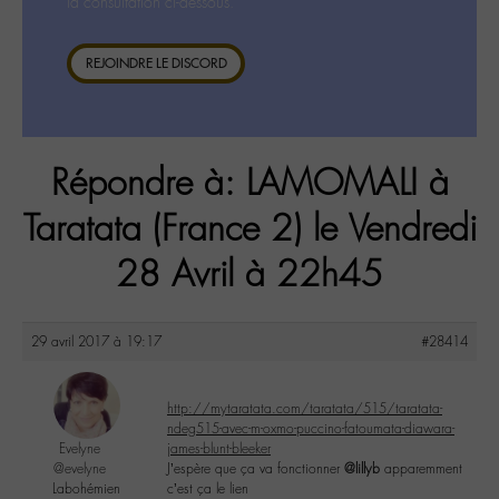
la consultation ci-dessous.
REJOINDRE LE DISCORD
Répondre à: LAMOMALI à
Taratata (France 2) le Vendredi
28 Avril à 22h45
29 avril 2017 à 19:17
#28414
http://mytaratata.com/taratata/515/taratata-
ndeg515-avec-m-oxmo-puccino-fatoumata-diawara-
Evelyne
james-blunt-bleeker
@evelyne
J’espère que ça va fonctionner
@lillyb
apparemment
Labohémien
c’est ça le lien