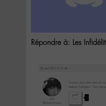
Répondre à: Les Infidél
28 avril 2017 à 21:46
Coucou mes chers amis eh oui je
balaise Calogéro ! Gros biso
0
calo
@tendrschnauz