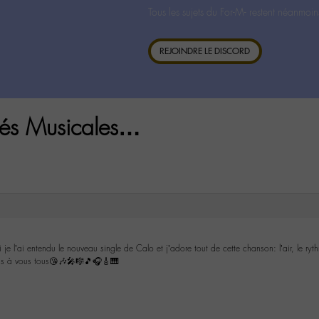
Tous les sujets du For-M- restent néanmoin
REJOINDRE LE DISCORD
ités Musicales…
 l’ai entendu le nouveau single de Calo et j’adore tout de cette chanson: l’air, le rythme,
us à vous tous😘🎶🎤🎼🎵🎧🎸🎹