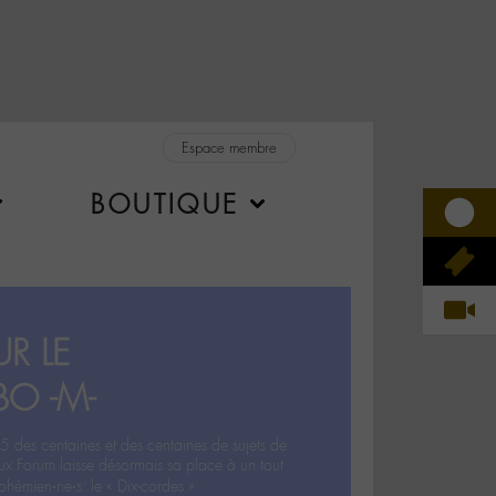
Espace membre
BOUTIQUE
R LE
BO -M-
5 des centaines et des centaines de sujets de
ux Forum laisse désormais sa place à un tout
hémien‧ne‧s: le « Dix-cordes ».