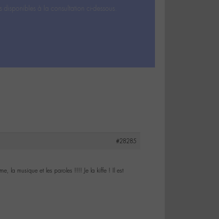
s disponibles à la consultation ci-dessous.
#28285
 la musique et les paroles !!!! Je la kiffe ! Il est