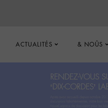
ACTUALITÉS
& NOÛS
RENDEZ-VOUS SU
‘DIX-CORDES’ LA
Après avoir accueilli depuis octobre 201
discussions labohémiennes, notre bon vie
nouvel espace de discussion pour les labo