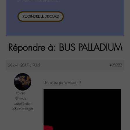
la consultation ci-dessous.
REJOINDRE LE DISCORD
Répondre à: BUS PALLADIUM
28 avril 2017 à 9:05
#28222
Une autre petite video !!!
Valerie
@valou
Labohémien
505 messages