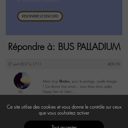
la consultation ci-dessous.
REJOINDRE LE DISCORD
Répondre à: BUS PALLADIUM
27 avril 2017 à 17:11
#28159
Merci bcp
@valou
, pour le partage, quelle énergie
! Ça donne trop envie… vous étiez donc qqles
Lilly
happy few du Labo…
@lillyb
Labohémien
0
Ce site utilise des cookies et vous donne le contrôle sur ceux
948 messages
que vous souhaitez activer
Tout accepter