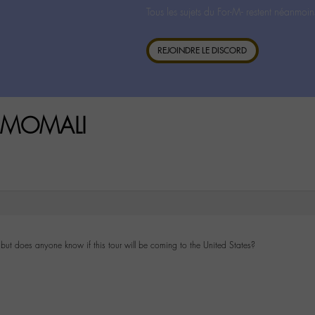
Tous les sujets du For-M- restent néanmoin
REJOINDRE LE DISCORD
LAMOMALI
, but does anyone know if this tour will be coming to the United States?