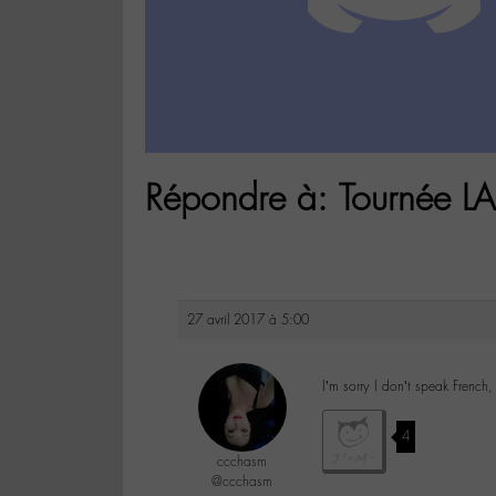
Répondre à: Tournée 
27 avril 2017 à 5:00
I’m sorry I don’t speak French
4
ccchasm
@ccchasm