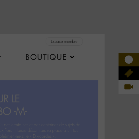
Espace membre
BOUTIQUE
R LE
BO -M-
5 des centaines et des centaines de sujets de
ux Forum laisse désormais sa place à un tout
hémien‧ne‧s: le « Dix-cordes ».