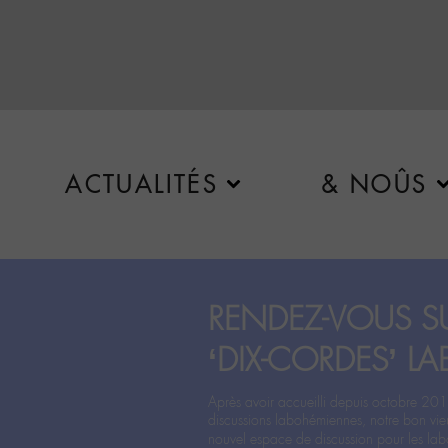
ACTUALITÉS
& NOÛS
RENDEZ-VOUS SU
‘DIX-CORDES’ LA
Après avoir accueilli depuis octobre 201
discussions labohémiennes, notre bon vie
nouvel espace de discussion pour les labo