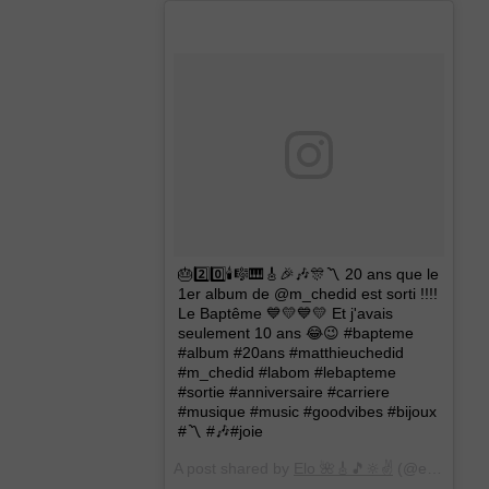
🎂2️⃣0️⃣🕯🎼🎹🎸🎉🎶🎊〽️ 20 ans que le
1er album de @m_chedid est sorti !!!!
Le Baptême 💙💛💙💛 Et j'avais
seulement 10 ans 😂😉 #bapteme
#album #20ans #matthieuchedid
#m_chedid #labom #lebapteme
#sortie #anniversaire #carriere
#musique #music #goodvibes #bijoux
#〽️ #🎶#joie
A post shared by
Elo 🌺🎸🎵🔆✌️
(@elo_montagne) on