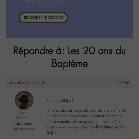
la consultation ci-dessous.
REJOINDRE LE DISCORD
Répondre à: Les 20 ans du
Baptême
25 avril 2017 à 11:35
#27928
Superbe
@lillyb
!
Je ne savais pas où poster cela alors je profite de
Elo
la création de ton post pour souhaiter à mon tour
@elodie
et à ma manière 😉 un joyeux anniversaire à la
Labohémien
sortie de ce premier album de
@matthieuchedid
!
146 messages
😁🎂✨