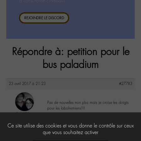
la consultation ci-dessous.
REJOINDRE LE DISCORD
Répondre à: petition pour le
bus paladium
23 avril 2017 à 21:23
#27783
Pas de nouvelles non plus mais je croise les doigts
pour les labohemiens!!!
SofM88
@sofm88
1
Ce site utilise des cookies et vous donne le contrôle sur ceux
Labohémien
328 messages
que vous souhaitez activer