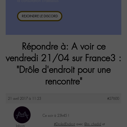
la consultation ci-dessous.
REJOINDRE LE DISCORD
Répondre à: A voir ce
vendredi 21/04 sur France3 :
"Drôle d'endroit pour une
rencontre"
21 avril 2017 à 11:23
#27600
Ce soir à 23h45 !
#DroledEndroit
avec
@m_chedid
et
labom