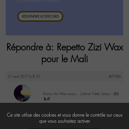
la consultation ci-dessous.
REJOINDRE LE DISCORD
Répondre à: Repetto Zizi Wax
pour le Mali
21 avril 2017 à 8:10
#27586
Dance the Wax away… j’adore l’idée, bravo ! 💃🏻
🕺🌈
Lilly
@lillyb
0
Ce site utilise des cookies et vous donne le contrôle sur ceux
Labohémien
948 messages
que vous souhaitez activer