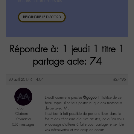
la consultation ci-dessous.
REJOINDRE LE DISCORD
Répondre à: 1 jeudi 1 titre 1
partage acte: 74
20 avril 2017 à 14:04
#27496
Exact! comme le précise
@gagoo
initiatrice de ce
beau topic, il ne faut poster ici que des morceaux
labom
de ou avec -M-.
@labom
Il est tout à fait possible de poster ailleurs dans le
Keymaster
forum des chansons d’autres artistes, ce qu’on vous
656 messages
encourage d’ailleurs à faire pour partager ensemble
vos découvertes et vos coup de coeurs