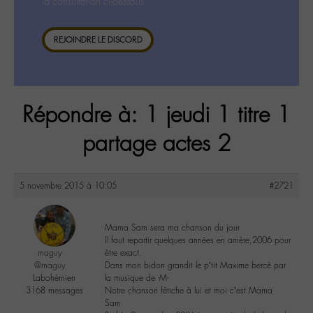
la consultation ci-dessous.
REJOINDRE LE DISCORD
Répondre à: 1 jeudi 1 titre 1
partage actes 2
5 novembre 2015 à 10:05
#2721
Mama Sam sera ma chanson du jour
Il faut repartir quelques années en arrière,2006 pour
maguy
être exact.
@maguy
Dans mon bidon grandit le p’tit Maxime bercé par
Labohémien
la musique de -M-
3168 messages
Notre chanson fétiche à lui et moi c’est Mama
Sam