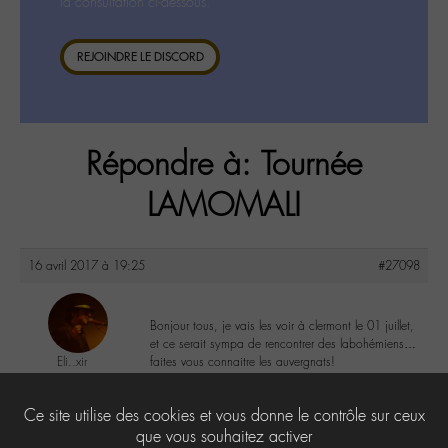
la consultation ci-dessous.
REJOINDRE LE DISCORD
Répondre à: Tournée
LAMOMALI
16 avril 2017 à 19:25
#27098
Bonjour tous, je vais les voir à clermont le 01 juillet,
et ce serait sympa de rencontrer des labohémiens…
Eli..xir
faites vous connaitre les auvergnats!
@elixir
Labohémien
2
Ce site utilise des cookies et vous donne le contrôle sur ceux
29 messages
que vous souhaitez activer