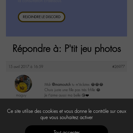
la consultation ci-dessous.
REJOINDRE LE DISCORD
Répondre à: P'tit jeu photos
15 avril 2017 à 16:59
#26977
Mdr
@mamoutch
tu m’éclates 😂😂😂
Chuis juste une fille pas très fi-fille 😂
maguy
Je t’aime aussi ma belle 😘❤️
@maguy
Labohémien
1
Ce site utilise des cookies et vous donne le contrôle sur ceux
3168 messages
que vous souhaitez activer
Tout accepter