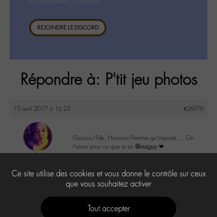
la consultation ci-dessous.
REJOINDRE LE DISCORD
Répondre à: P'tit jeu photos
15 avril 2017 à 16:23
#26976
Garçon/Fille, Homme/Femme qu’importe … On
t’aime pour ce que tu es
@maguy
❤
MamOutch
@mamoutch
3
Ce site utilise des cookies et vous donne le contrôle sur ceux
Labohémien
151 messages
que vous souhaitez activer
Tout accepter