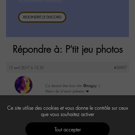
la consultation ci-dessous.
REJOINDRE LE DISCORD
Répondre à: P'tit jeu photos
15 avril 2017 à 12:35
#26957
Ça devrait être bon mtn
@maguy
;)
Merci de m’avoir prévenu 💋
MamOutch
@mamoutch
1
Ce site utilise des cookies et vous donne le contrôle sur ceux
Labohémien
151 messages
que vous souhaitez activer
Tout accepter