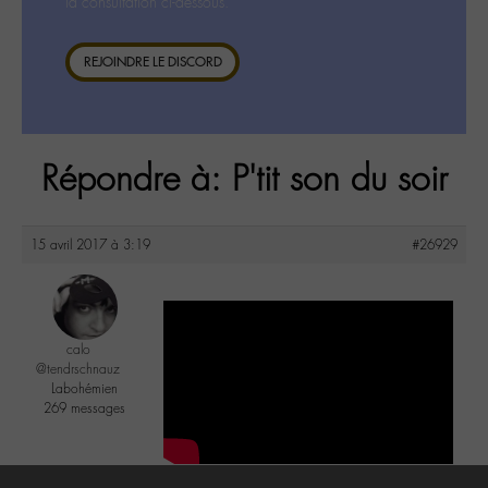
la consultation ci-dessous.
REJOINDRE LE DISCORD
Répondre à: P'tit son du soir
15 avril 2017 à 3:19
#26929
calo
@tendrschnauz
Labohémien
269 messages