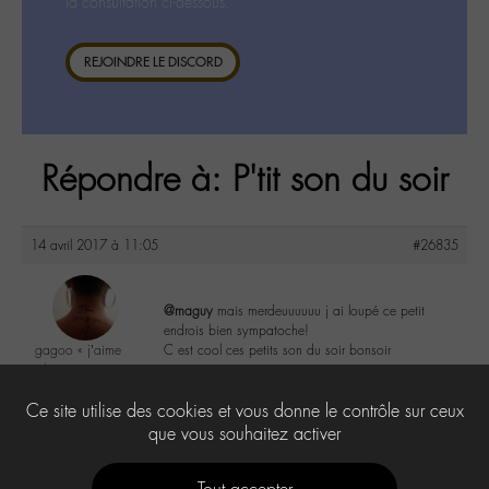
la consultation ci-dessous.
REJOINDRE LE DISCORD
Répondre à: P'tit son du soir
14 avril 2017 à 11:05
#26835
@maguy
mais merdeuuuuuu j ai loupé ce petit
endrois bien sympatoche!
gagoo « j’aime
C est cool ces petits son du soir bonsoir
donc je suis »
@gagoo
5
Ce site utilise des cookies et vous donne le contrôle sur ceux
Labohémien
2367 messages
que vous souhaitez activer