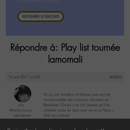
la consultation ci-dessous.
REJOINDRE LE DISCORD
Répondre à: Play list tournée
lamomali
14 avril 2017 à 0:03
#26802
Ah ça oui! Amséftou et Maman sam sont les
incontournables des chansons africaines de
calo
@marthieu Chedid c’est sûr! J’espère qu’il les
@tendrschnauz
chantera toutes les deux avec cet air et l’âme u
Labohémien
Mali que j’adore!
269 messages
1