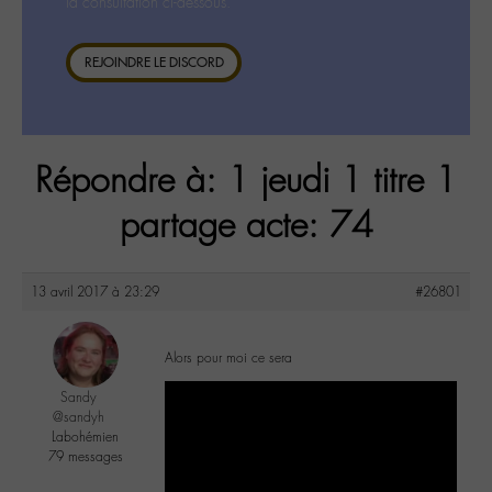
la consultation ci-dessous.
REJOINDRE LE DISCORD
Répondre à: 1 jeudi 1 titre 1
partage acte: 74
13 avril 2017 à 23:29
#26801
Alors pour moi ce sera
Sandy
@sandyh
Labohémien
79 messages